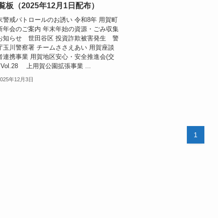
覧板（2025年12月1日配布）
末警戒パトロールのお誘い 令和8年 用賀町
新年会のご案内 年末年始の資源・ごみ収集
お知らせ 世田谷区 投資詐欺被害発生 警
庁玉川警察署 チームささえあい 用賀座談
者連携事業 用賀地区安心・安全推進会(交
 Vol.28 上用賀公園拡張事業 ...
2025年12月3日
1