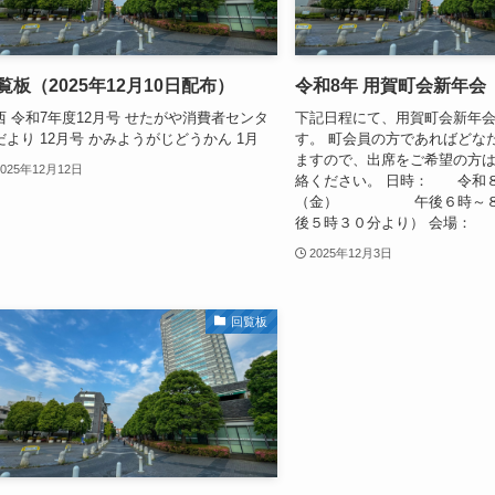
覧板（2025年12月10日配布）
令和8年 用賀町会新年会
西 令和7年度12月号 せたがや消費者センタ
下記日程にて、用賀町会新年
だより 12月号 かみようがじどうかん 1月
す。 町会員の方であればどな
ますので、出席をご希望の方
2025年12月12日
絡ください。 日時： 令和
（金） 午後６時～８
後５時３０分より） 会場： リ
2025年12月3日
回覧板