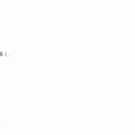
多く、
、